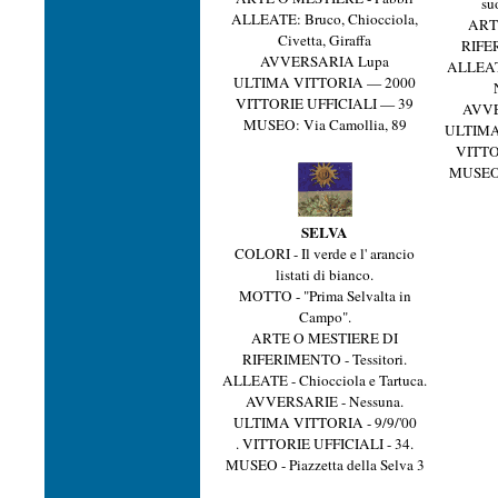
su
ALLEATE: Bruco, Chiocciola,
ART
Civetta, Giraffa
RIFER
AVVERSARIA Lupa
ALLEATE 
ULTIMA VITTORIA — 2000
VITTORIE UFFICIALI — 39
AVVE
MUSEO: Via Camollia, 89
ULTIMA 
VITTO
MUSEO 
SELVA
COLORI - Il verde e l' arancio
listati di bianco.
MOTTO - "Prima Selvalta in
Campo".
ARTE O MESTIERE DI
RIFERIMENTO - Tessitori.
ALLEATE - Chiocciola e Tartuca.
AVVERSARIE - Nessuna.
ULTIMA VITTORIA - 9/9/'00
. VITTORIE UFFICIALI - 34.
MUSEO - Piazzetta della Selva 3