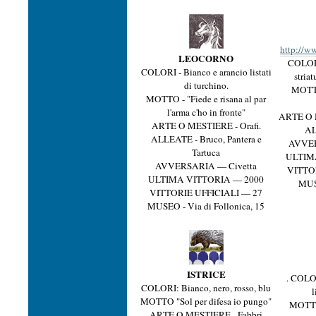
http://ww
LEOCORNO
COLORI
COLORI - Bianco e arancio listati
stria
di turchino.
MOTTO 
MOTTO - "Fiede e risana al par
l'arma c'ho in fronte"
ARTE O 
ARTE O MESTIERE - Orafi.
AL
ALLEATE - Bruco, Pantera e
AVVER
Tartuca
ULTIM
AVVERSARIA — Civetta
VITTO
ULTIMA VITTORIA — 2000
MUSE
VITTORIE UFFICIALI — 27
MUSEO - Via di Follonica, 15
ISTRICE
. COLORI
COLORI: Bianco, nero, rosso, blu
l
MOTTO "Sol per difesa io pungo"
MOTTO
ARTE O MESTIERE - Fabbri