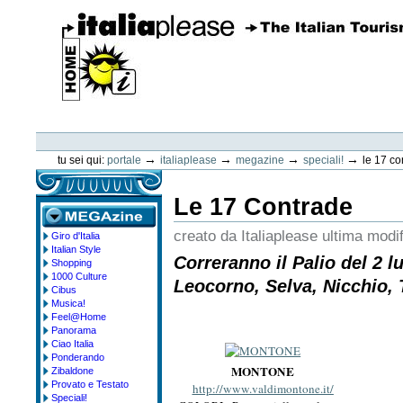
Vai
ai
contenuti.
|
Spostati
sulla
navigazione
ItaliaPlease
Strumenti
personali
→
→
→
→
tu sei qui:
portale
italiaplease
megazine
speciali!
le 17 co
Le 17 Contrade
creato da Italiaplease
ultima modi
Giro d'Italia
megazine
Italian Style
Correranno il Palio del 2 l
Shopping
1000 Culture
Leocorno, Selva, Nicchio, T
Cibus
Musica!
Feel@Home
Panorama
Ciao Italia
Ponderando
MONTONE
Zibaldone
Provato e Testato
http://www.valdimontone.it/
Speciali!