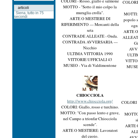
COLORI - Rosso, giallo e salmone
COLORI -
MOTTO - "Sotto il mio colpo la
articoli
muraglia crolla".
Siena, tutto in 75
MOTTI: "
secondi
ARTE O MESTIERE DI
popolo s
RIFERIMENTO — Mercanti della
ogn
seta
ARTE O 
CONTRADE ALLEATE - Onda.
ALLEATE 
CONTRADA AVVERSARIA —
Gi
Nicchio
AVVE
ULTIMA VITTORIA 1990
ULTI
VITTORIE UFFICIALI 43
VITTO
MUSEO - Via di Valdimontone
MUSEO 
CHIOCCIOLA
http://www.chiocciola.org/
COLORI - 
COLORI: Giallo, rosso e turchino.
MOTTO: "Con passo lento e grave,
MOTTO -
nel Campo a trionfar Chiocciola
s
scende".
ARTE O
ARTE O MESTIERE: Lavoratori
ALL
del cuoio.
AVVE