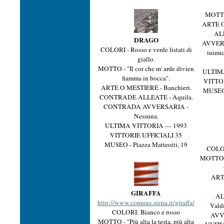
MOTTO 
ARTE O
ALL
DRAGO
AVVERSA
COLORI - Rosso e verde listati di
inimic
giallo.
MOTTO - "Il cor che m' arde divien
ULTIM
fiamma in bocca".
VITTO
ARTE O MESTIERE - Banchieri.
MUSEO 
CONTRADE ALLEATE - Aquila.
CONTRADA AVVERSARIA -
Nessuna.
ULTIMA VITTORIA — 1993
VITTORIE UFFICIALI 35
MUSEO - Piazza Matteotti, 19
COLOR
MOTTO - 
ART
GIRAFFA
AL
http://www.comune.siena.it/giraffa/
Vald
COLORI: Bianco e rosso
AVV
MOTTO - "Più alta la testa, più alta