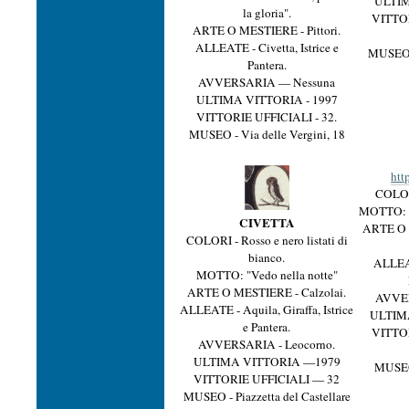
ULTIM
la gloria".
VITTOR
ARTE O MESTIERE - Pittori.
ALLEATE - Civetta, Istrice e
MUSEO 
Pantera.
AVVERSARIA — Nessuna
ULTIMA VITTORIA - 1997
VITTORIE UFFICIALI - 32.
MUSEO - Via delle Vergini, 18
htt
COLORI
MOTTO: Fo
CIVETTA
ARTE O 
COLORI - Rosso e nero listati di
bianco.
ALLEAT
MOTTO: "Vedo nella notte"
ARTE O MESTIERE - Calzolai.
AVVER
ALLEATE - Aquila, Giraffa, Istrice
ULTIM
e Pantera.
VITTOR
AVVERSARIA - Leocorno.
ULTIMA VITTORIA —1979
MUSEO 
VITTORIE UFFICIALI — 32
MUSEO - Piazzetta del Castellare